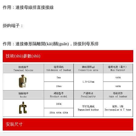
作用：連接母線排直接接線
掛鉤端子：
作用：連接條形隔離開(kāi)關(guān)，掛接到母系排
技術(shù)參數(shù)
安裝尺寸